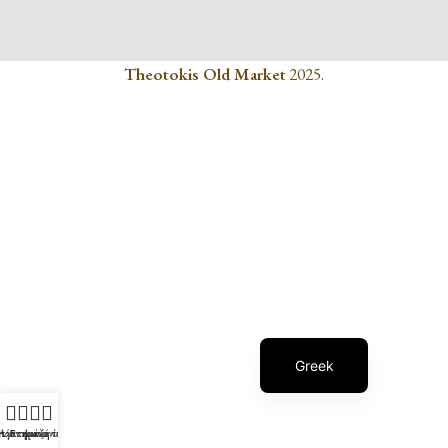
Theotokis Old Market
2025.
English
Greek
τάστημα
Αγαπημένα
Επικοινωνία
Αναζήτηση