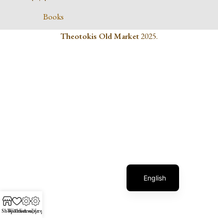
Books
Theotokis Old Market
2025.
Greek
English
Shop
Wishlist
Επικοινωνία
Αναζήτηση